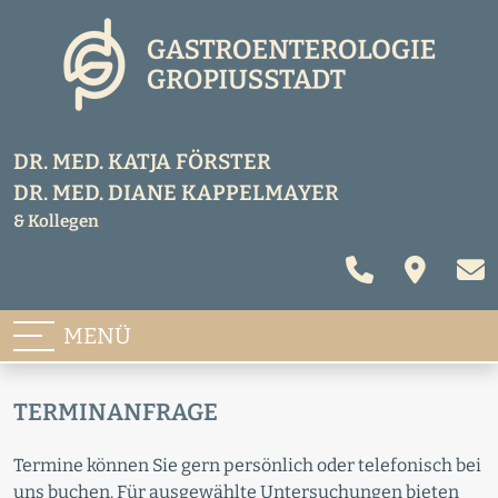
Navigation überspringen
DR. MED. KATJA FÖRSTER
DR. MED. DIANE KAPPELMAYER
& Kollegen
Anrufen
Kontak
E-M
MENÜ
TERMINANFRAGE
Termine können Sie gern persönlich oder telefonisch bei
uns buchen. Für ausgewählte Untersuchungen bieten