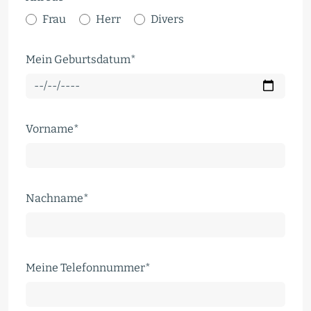
Frau
Herr
Divers
Pflichtfeld
Mein Geburtsdatum
*
Pflichtfeld
Vorname
*
Pflichtfeld
Nachname
*
Pflichtfeld
Meine Telefonnummer
*