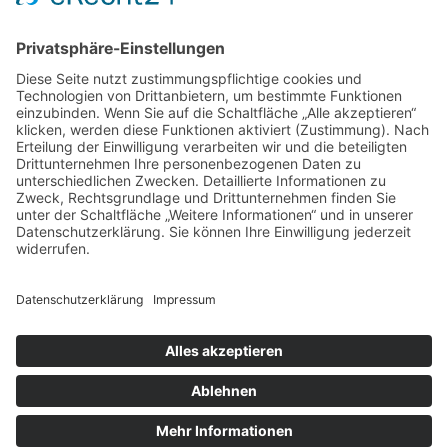
Ich habe die
Datenschutzerklärung
gelesen
und akzeptiert.
Sicherheitsfrage
*
Bitte addieren Sie 9
und 8.
Absenden
Mit * markierte Felder müssen ausgefüllt werden.
Gastroenterologie Gropiusstadt
Johannisthaler Chaussee 317 in 12351 Berlin